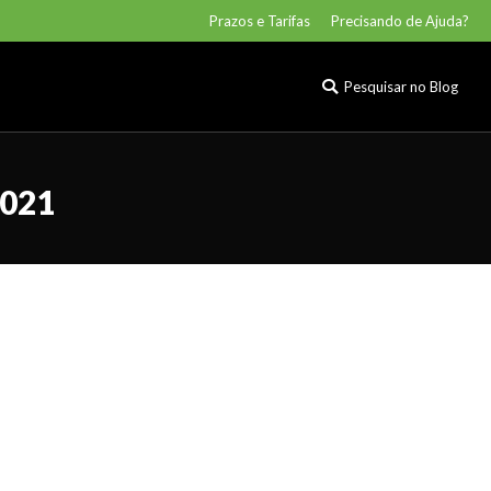
Prazos e Tarifas
Precisando de Ajuda?
Pesquisar no Blog
Buscar
Pesquisar no Blog
Buscar
2021