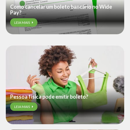
Como cancelar um boleto bancário no Wide
Pay?
LEIA MAIS
Pessoa física pode emitir boleto?
LEIA MAIS